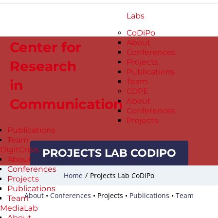
Labs
CoDiPo
About
Center for
Conferences
Projects
Research
Publications
in
Team
COPE
Communication
About
Conferences
Projects
Publications
Team
DigitCrisis
PROJECTS LAB CODIPO
About
Conferences
Home
/
Projects Lab CoDiPo
Projects
Publications
About
•
Conferences
•
Projects
•
Publications
•
Team
Team
MediaLab
About