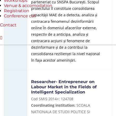
Workshops
parteneriat cu SNSPA București. Scopul
Venue & accomodation
proiectului îl constituie consolidarea
Registration
capacității MAE de a detecta, analiza și
Conference call
contracara fenomenul dezinformării
Contact
online în domeniul afacerilor externe,
respectiv de a anticipa, analiza și
contracara acțiuni și fenomene de
dezinformare și de a contribui la
consolidarea rezilienței la nivel național
în fața acestor amenințări.
Researcher- Entrepreneur on
Labour Market in the Fields of
Intelligent Specialization
Cod SMIS 2014+: 124708
Coordinating institution:
SCOALA
NATIONALA DE STUDII POLITICE SI