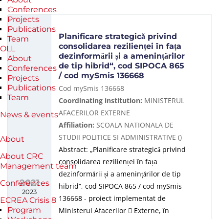
Conferences
Projects
Publications
Planificare strategică privind
Team
consolidarea rezilienței în fața
OLL
dezinformării și a amenințărilor
About
de tip hibrid“, cod SIPOCA 865
Conferences
/ cod mySmis 136668
Projects
Publications
Cod mySmis 136668
Team
Coordinating institution:
MINISTERUL
AFACERILOR EXTERNE
News & events
Affiliation:
SCOALA NATIONALA DE
STUDII POLITICE SI ADMINISTRATIVE ()
About
Abstract: „Planificare strategică privind
About CRC
consolidarea rezilienței în fața
Management team
dezinformării și a amenințărilor de tip
2021
Conferences
hibrid“, cod SIPOCA 865 / cod mySmis
2023
136668 - proiect implementat de
ECREA Crisis 8
Program
Ministerul Afacerilor
Externe, în